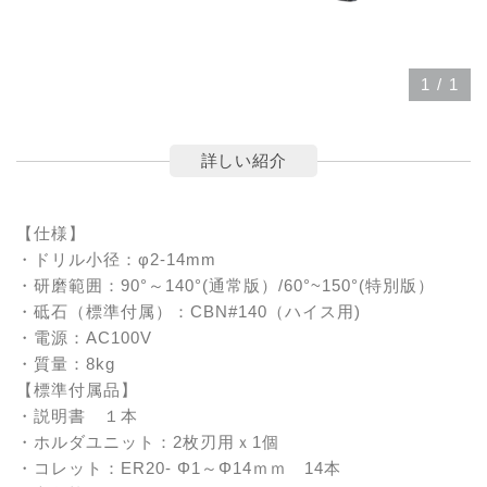
1
/
1
詳しい紹介
【仕様】
・ドリル小径：φ2-14mm
・研磨範囲：90°～140°(通常版）/60°~150°(特別版）
・砥石（標準付属）：CBN#140（ハイス用)
・電源：AC100V
・質量：8kg
【標準付属品】
・説明書 １本
・ホルダユニット：2枚刃用ｘ1個
・コレット：ER20- Φ1～Φ14ｍｍ 14本